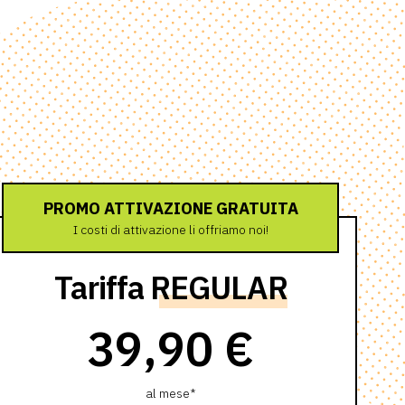
PROMO ATTIVAZIONE GRATUITA
I costi di attivazione li offriamo noi!
Tariffa
REGULAR
39,90 €
al mese*