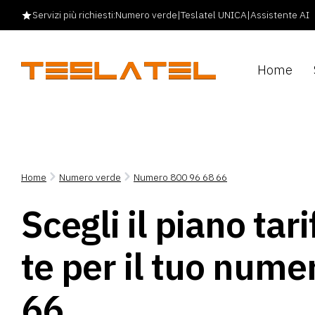
Servizi più richiesti:
Numero verde
|
Teslatel UNICA
|
Assistente AI
Home
Home
Numero verde
Numero 800 96 68 66
Scegli il piano tar
te per il tuo num
66